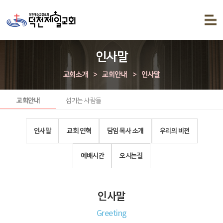
인사말
교회소개
>
교회안내
>
인사말
교회안내
섬기는 사람들
인사말
교회 연혁
담임 목사 소개
우리의 비전
예배시간
오시는길
인사말
Greeting