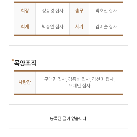
회장
정종경 집사
총무
박호진 집사
회계
박종언 집사
서기
김이솔 집사
목양조직
구대민 집사, 김종하 집사, 김선미 집사,
사랑장
오재민 집사
등록된 글이 없습니다.