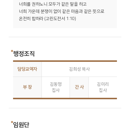
너희를 권하노니 모두가 같은 말을 하고
너희 가운데 분쟁이 없이 같은 마음과 같은 뜻으로
온전히 합하라 (고린도전서 1:10)
행정조직
담당교역자
김희성 목사
김동명
김미리
부 장
간 사
집사
집사
임원단