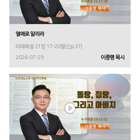
열매로 알리라
마태복음 21장 17-20절(신p.37)
2026-07-29
이종맹 목사