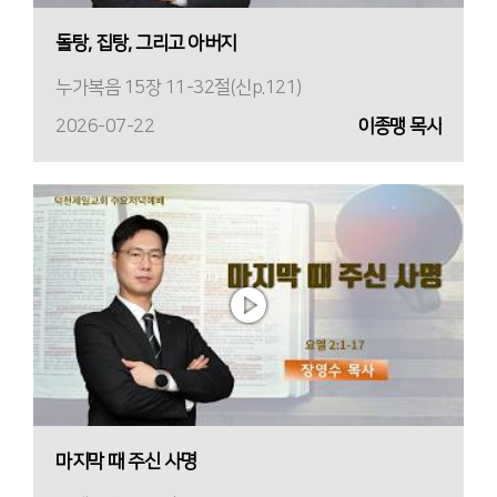
돌탕, 집탕, 그리고 아버지
누가복음 15장 11-32절(신p.121)
2026-07-22
이종맹 목사
마지막 때 주신 사명