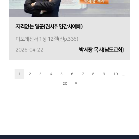
자격없는 일꾼(권사취임감사예배)
디모데전서 1장 12절(신p.336)
2026-04-22
박세광 목사(남도교회)
...
1
2
3
4
5
6
7
8
9
10
20