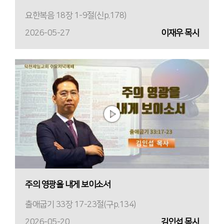
요한복음 18장 1-9절(신p.178)
2026-05-27
이재우 목사
주의 영광을 내게 보이소서
출애굽기 33장 17-23절(구p.134)
2026-05-20
김인섭 목사