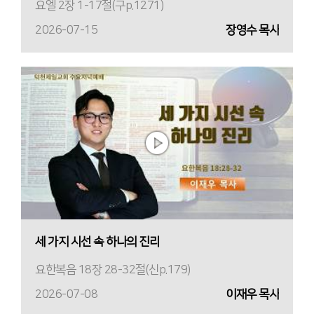
요엘 2장 1-17절(구p.1271)
2026-07-15
장영수 목사
세 가지 시선 속 하나의 진리
요한복음 18장 28-32절(신p.179)
2026-07-08
이재우 목사