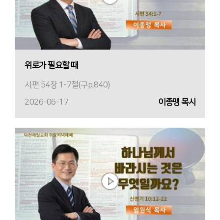
위로가 필요할 때
시편 54장 1-7절(구p.840)
2026-06-17
이종맹 목사