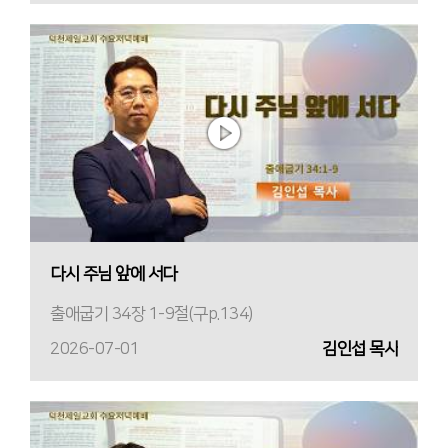
다시 주님 앞에 서다
출애굽기 34장 1-9절(구p.134)
2026-07-01
김인섭 목사