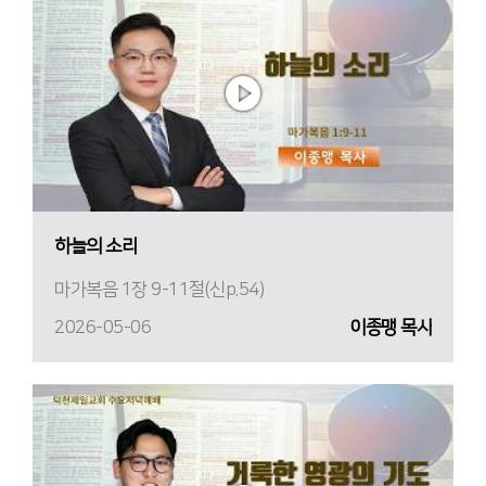
하늘의 소리
마가복음 1장 9-11절(신p.54)
2026-05-06
이종맹 목사