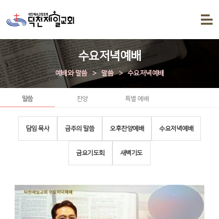
수요저녁예배
예배와 말씀
>
말씀
>
수요저녁예배
말씀
찬양
특별 예배
담임 목사
금주의 말씀
오후찬양예배
수요저녁예배
금요기도회
새벽기도