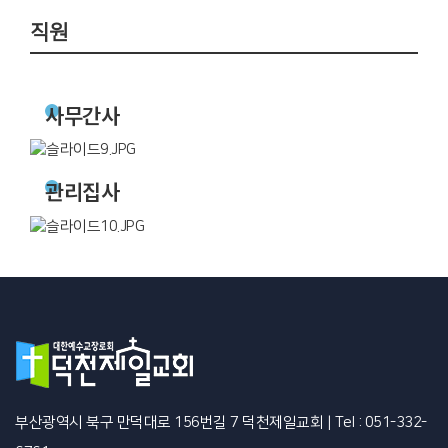
직원
사무간사
관리집사
부산광역시 북구 만덕대로 156번길 7 덕천제일교회
|
Tel : 051-332-