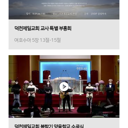
덕천제일교회 교사 특별 부흥회
여호수아 5장 13절-15절
덕천제일교회 봄학기 양육학교 수료식