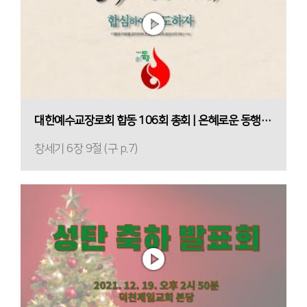
대한예수교장로회 합동 106회 총회 | 은혜로운 동행 기도운동 | 중부산노회
창세기 6장 9절 (구 p.7)