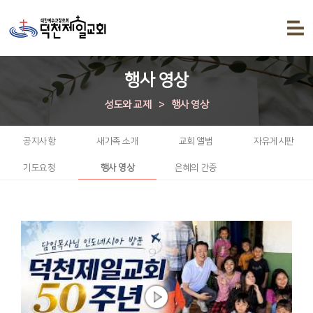
행사 영상
성도와 교제
>
행사 영상
공지사항
새가족 소개
교회 앨범
자유게시판
기도요청
행사 영상
은혜의 간증