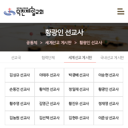
황광인 선교사
공동체
>
세계선교 게시판
>
황광인 선교사
선교국
협력단체
세계선교 게시판
국내선교 게시판
김상규 선교사
이태주 선교사
박광배 선교사
이승현 선교사
손동건 선교사
황석천 선교사
정일재 선교사
황광인 선교사
황주영 선교사
김영근 선교사
황진우 선교사
정재영 선교사
김농원 선교사
김선택 선교사
김현주 선교사
이준상 선교사