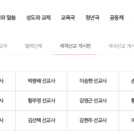
와 말씀
성도와 교제
교육국
청년국
공동체
김상규 선교사
공동체
>
세계선교 게시판
>
김상규 선교사
교국
협력단체
세계선교 게시판
국내선교 게
사
박광배 선교사
이승현 선교사
사
황주영 선교사
김영근 선교사
사
김선택 선교사
김현주 선교사