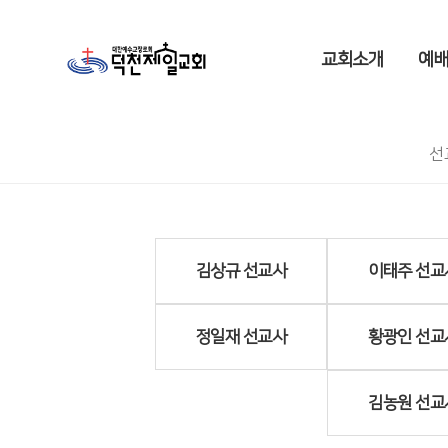
교회소개
예배
선
김상규 선교사
이태주 선교
정일재 선교사
황광인 선교
김농원 선교