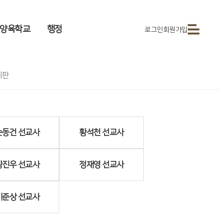
양육학교
행정
로그인
회원가입
시판
손동건 선교사
황석천 선교사
황진우 선교사
정재영 선교사
이준상 선교사