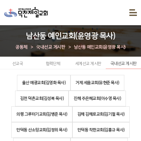
남산동 예인교회(윤영광 목사)
공동체
>
국내선교 게시판
>
남산동 예인교회(윤영광 목사)
선교국
협력단체
세계선교 게시판
국내선교 게시판
울산 예광교회(김영화 목사)
거제 세움교회(유현준 목사)
김천 덕촌교회(김성복 목사)
진해 주은혜교회(이수영 목사)
의령 그루터기교회(김병준 목사)
김해 김해로교회(김기철 목사)
만덕동 산소망교회(김정위 목사)
만덕동 착한교회(김홍규 목사)