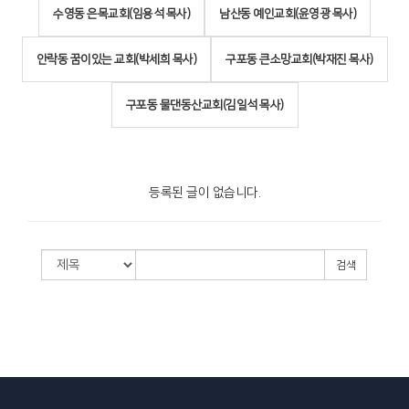
수영동 은목교회(임용석 목사)
남산동 예인교회(윤영광 목사)
안락동 꿈이있는 교회(박세희 목사)
구포동 큰소망교회(박재진 목사)
구포동 물댄동산교회(김일석 목사)
등록된 글이 없습니다.
검색