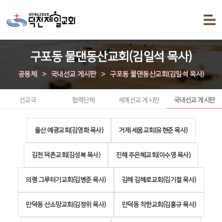
구포동 물댄동산교회(김일석 목사)
공동체
>
국내선교 게시판
>
구포동 물댄동산교회(김일석 목사)
선교국
협력단체
세계선교 게시판
국내선교 게시판
울산 예광교회(김영화 목사)
거제 세움교회(유현준 목사)
김천 덕촌교회(김성복 목사)
진해 주은혜교회(이수영 목사)
의령 그루터기교회(김병준 목사)
김해 김해로교회(김기철 목사)
만덕동 산소망교회(김정위 목사)
만덕동 착한교회(김홍규 목사)