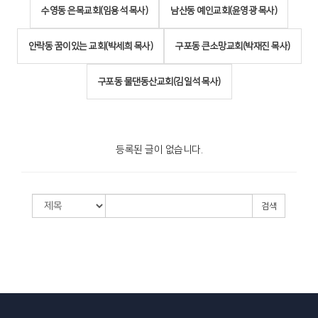
수영동 은목교회(임용석 목사)
남산동 예인교회(윤영광 목사)
안락동 꿈이있는 교회(박세희 목사)
구포동 큰소망교회(박재진 목사)
구포동 물댄동산교회(김일석 목사)
등록된 글이 없습니다.
검색