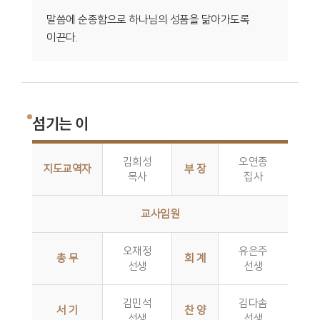
말씀에 순종함으로 하나님의 성품을 닮아가도록
이끈다.
섬기는 이
김희성
오연종
지도교역자
부 장
목사
집사
교사임원
오재정
유은주
총 무
회 계
선생
선생
김민석
김다솜
서 기
찬 양
선생
선생