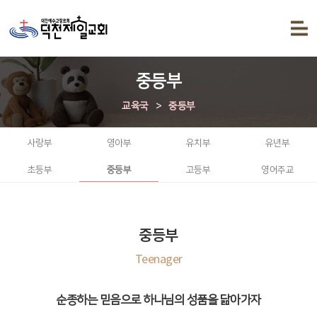
중등부
교육국
>
중등부
사랑부
영아부
유치부
유년부
초등부
중등부
고등부
영어주교
중등부
Teenager
순종하는 믿음으로 하나님의 성품을 닮아가자