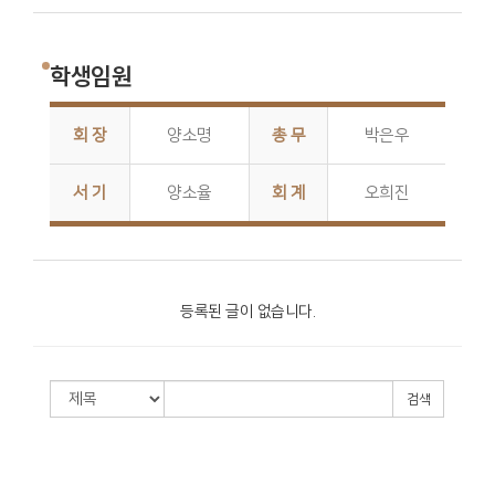
학생임원
회 장
양소명
총 무
박은우
서 기
양소율
회 계
오희진
등록된 글이 없습니다.
검색