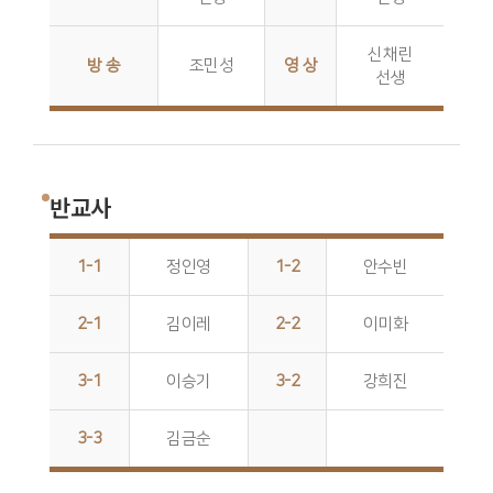
신채린
방 송
조민성
영 상
선생
반교사
1-1
정인영
1-2
안수빈
2-1
김이레
2-2
이미화
3-1
이승기
3-2
강희진
3-3
김금순