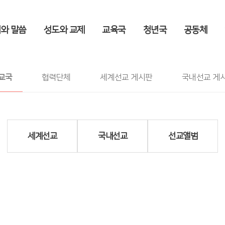
와 말씀
성도와 교제
교육국
청년국
공동체
국내선교
공동체
>
선교국
>
국내선교
교국
협력단체
세계선교 게시판
국내선교 게
세계선교
국내선교
선교앨범