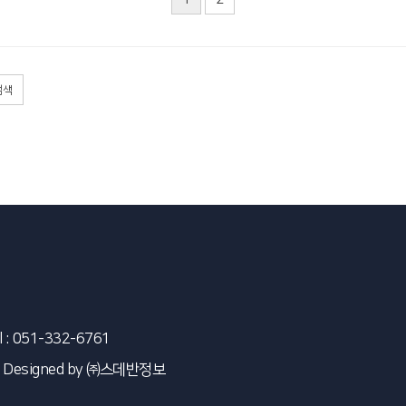
검색
l : 051-332-6761
 Designed by
㈜스데반정보