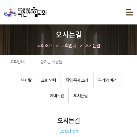
오시는길
교회소개
>
교회안내
>
오시는길
교회안내
섬기는 사람들
인사말
교회 연혁
담임 목사 소개
우리의 비전
예배시간
오시는길
오시는길
Location