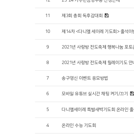
12
23-24 기부헌금영수증 신청안내
11
제3회 총회 독후감대회
10
제14차 <다니엘 세이레 기도회> 출석이
9
2021년 사랑방 전도축제 행복나눔 포토
8
2021년 사랑방 전도축제 릴레이기도 안
7
송구영신 이벤트 응모방법
6
모바일 유튜브 실시간 채팅 켜기/끄기
5
다니엘세이레 특별새벽기도회 온라인 
4
온라인 수능 기도회