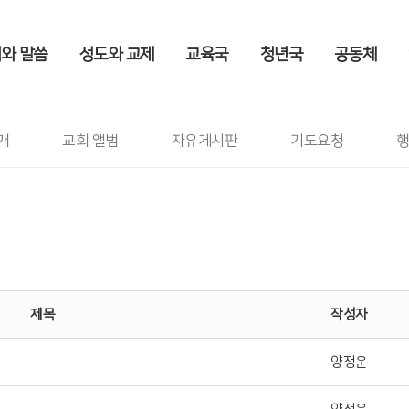
와 말씀
성도와 교제
교육국
청년국
공동체
공지사항
성도와 교제
>
공지사항
개
교회 앨범
자유게시판
기도요청
행
제목
작성자
양정운