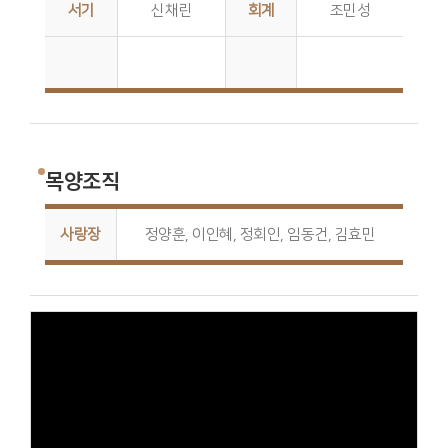
서기
신채린
회계
조민성
목양조직
사랑장
정양훈, 이인혜, 정회인, 임동건, 김효민