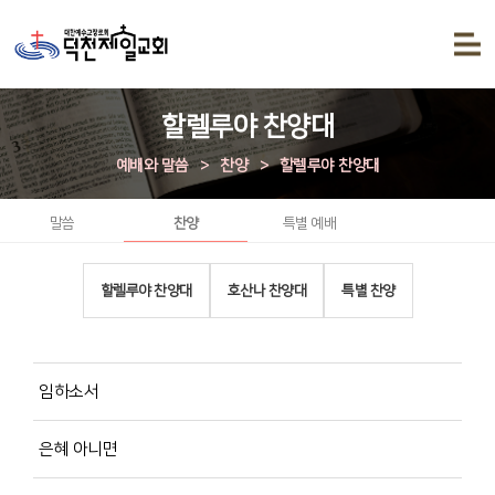
할렐루야 찬양대
예배와 말씀
>
찬양
>
할렐루야 찬양대
말씀
찬양
특별 예배
할렐루야 찬양대
호산나 찬양대
특별 찬양
임하소서
은혜 아니면