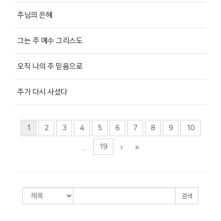
주님의 은혜
그는 주 예수 그리스도
오직 나의 주 믿음으로
주가 다시 사셨다
1
2
3
4
5
6
7
8
9
10
19
...
검색