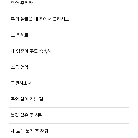
평안 주리라
주의 얼굴을 내 죄에서 돌리시고
그 은혜로
내 영혼아 주를 송축해
소금 언약
구원하소서
주와 같이 가는 길
불길 같은 주 성령
새 노래 불러 주 찬양