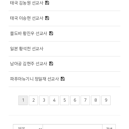
태국 김농원 선교사
태국 이승현 선교사
몰도바 황진우 선교사
일본 황석천 선교사
남아공 김현주 선교사
파푸아뉴기니 정일재 선교사
1
2
3
4
5
6
7
8
9