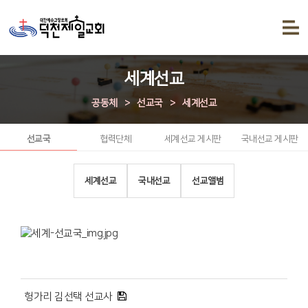
세계선교
공동체
>
선교국
>
세계선교
선교국
협력단체
세계선교 게시판
국내선교 게시판
세계선교
국내선교
선교앨범
헝가리 김선택 선교사